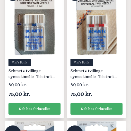
Vivi´s Butik
Vivi´s Butik
Schmetz tvillinge
Schmetz tvillinge
symaskinnåle- Til stræk
symaskinnåle- Til stræk
stof
stof - 4,0/90
80,00 kr.
80,00 kr.
75,00 kr.
75,00 kr.
Køb hos forhandler
Køb hos forhandler