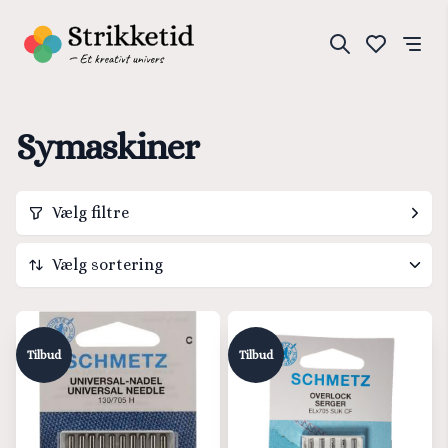
Symaskiner
Vælg filtre
Vælg sortering
Vælg sortering
Pris høj til lav
Tilbud
Tilbud
Pris lav til høj
Titel, A-Z