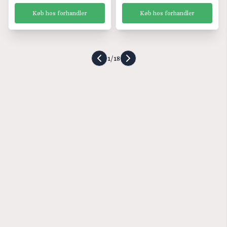
Køb hos forhandler
Køb hos forhandler
1
/
18
Forrige side
Næste side