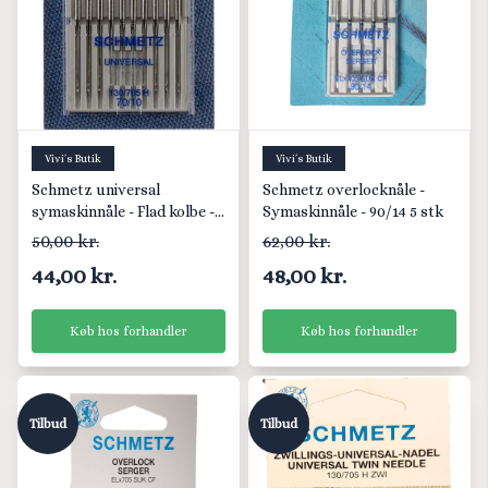
Titel, Z-A
Vivi´s Butik
Vivi´s Butik
Schmetz universal
Schmetz overlocknåle -
symaskinnåle - Flad kolbe -
Symaskinnåle - 90/14 5 stk
70/10
50,00 kr.
62,00 kr.
44,00 kr.
48,00 kr.
Køb hos forhandler
Køb hos forhandler
Tilbud
Tilbud