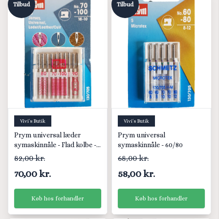
Tilbud
Tilbud
Vivi´s Butik
Vivi´s Butik
Prym universal læder
Prym universal
symaskinnåle - Flad kolbe -
symaskinnåle - 60/80
70/100
82,00 kr.
68,00 kr.
70,00 kr.
58,00 kr.
Køb hos forhandler
Køb hos forhandler