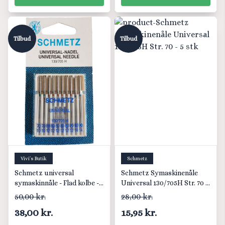
Tilbud
Tilbud
Vivi´s Butik
Schmetz
Schmetz universal
Schmetz Symaskinenåle
symaskinnåle - Flad kolbe -
Universal 130/705H Str. 70 -
130/705 H
5 stk
50,00 kr.
28,00 kr.
38,00 kr.
15,95 kr.