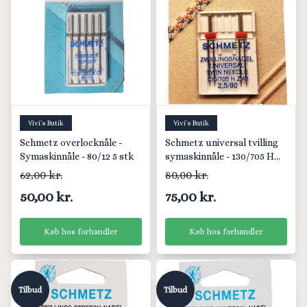
Vivi´s Butik
Vivi´s Butik
Schmetz overlocknåle -
Schmetz universal tvilling
Symaskinnåle - 80/12 5 stk
symaskinnåle - 130/705 H
zwi
62,00 kr.
80,00 kr.
50,00 kr.
75,00 kr.
Køb hos forhandler
Køb hos forhandler
Tilbud
Tilbud