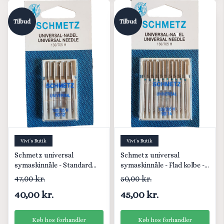
Tilbud
Tilbud
Vivi´s Butik
Vivi´s Butik
Schmetz universal
Schmetz universal
symaskinnåle - Standard
symaskinnåle - Flad kolbe -
Flad kolbe
90/14
47,00 kr.
50,00 kr.
40,00 kr.
45,00 kr.
Køb hos forhandler
Køb hos forhandler