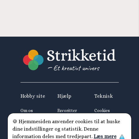
Hobby site
Hjælp
Teknisk
Om os
Favoritter
Cookies
Partnere
Blog
Sitemap
🍪 Hjemmesiden anvender cookies til at huske
dine indstillinger og statistik. Denne
Kontakt
information deles med tredjepart.
Læs mere