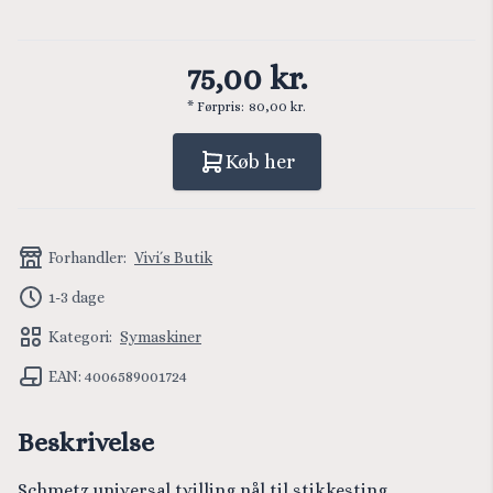
75,00 kr.
* Førpris:
80,00 kr.
Køb her
Forhandler:
Vivi´s Butik
1-3 dage
Kategori:
Symaskiner
EAN: 4006589001724
Beskrivelse
Schmetz universal tvilling nål til stikkesting