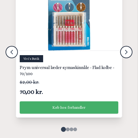
Vivi´s Butik
Prym universal læder symaskinnåle - Flad kolbe -
70/100
82,00 kr.
70,00 kr.
Køb hos forhandler