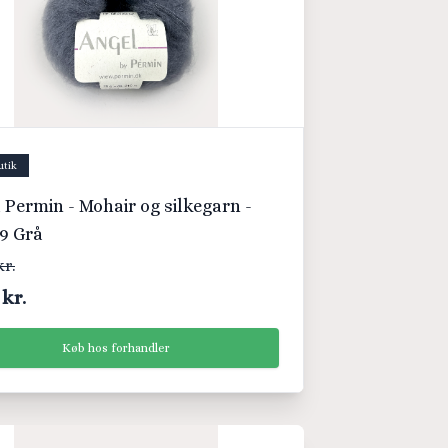
utik
 Permin - Mohair og silkegarn -
9 Grå
kr.
 kr.
Køb hos forhandler