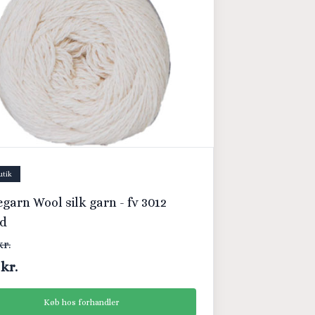
utik
egarn Wool silk garn - fv 3012
id
kr.
 kr.
Køb hos forhandler