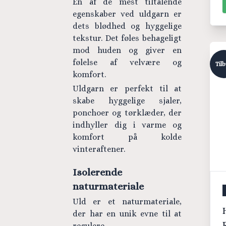
En af de mest tiltalende
egenskaber ved uldgarn er
dets blødhed og hyggelige
tekstur. Det føles behageligt
mod huden og giver en
følelse af velvære og
Til
komfort.
Uldgarn er perfekt til at
skabe hyggelige sjaler,
ponchoer og tørklæder, der
indhyller dig i varme og
komfort på kolde
vinteraftener.
Isolerende
naturmateriale
Uld er et naturmateriale,
H
der har en unik evne til at
regulere