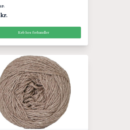
kr.
 kr.
Køb hos forhandler