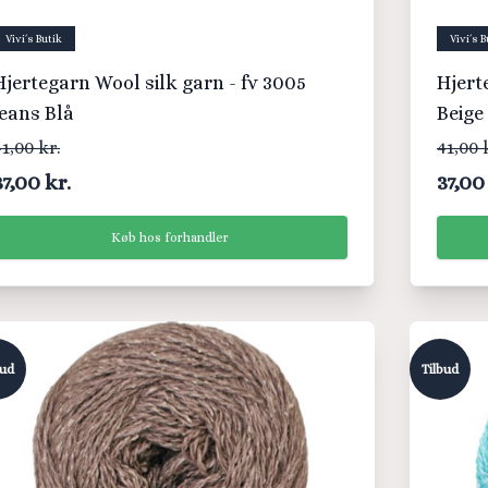
Vivi´s Butik
Vivi´s B
jertegarn Wool silk garn - fv 3005
Hjerteg
Jeans Blå
Beige
1,00 kr.
41,00 
37,00 kr.
37,00
Køb hos forhandler
bud
Tilbud