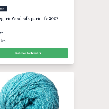
utik
arn Wool silk garn - fv 3007
kr.
 kr.
Køb hos forhandler