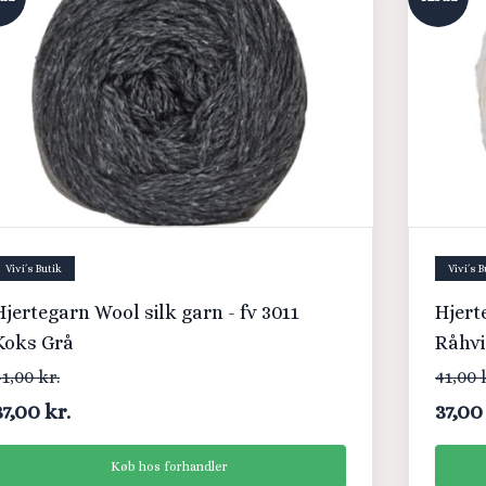
Vivi´s Butik
Vivi´s B
Hjertegarn Wool silk garn - fv 3011
Hjert
Koks Grå
Råhv
1,00 kr.
41,00 
37,00 kr.
37,00
Køb hos forhandler