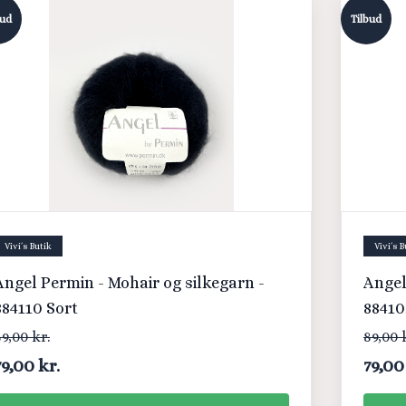
bud
Tilbud
Vivi´s Butik
Vivi´s B
Angel Permin - Mohair og silkegarn -
Angel
884110 Sort
88410
9,00 kr.
89,00 
79,00 kr.
79,00