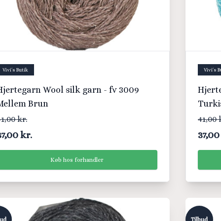
Vivi´s Butik
Vivi´s B
jertegarn Wool silk garn - fv 3009
Hjert
Mellem Brun
Turki
1,00 kr.
41,00 
37,00 kr.
37,00
Køb hos forhandler
bud
Tilbud