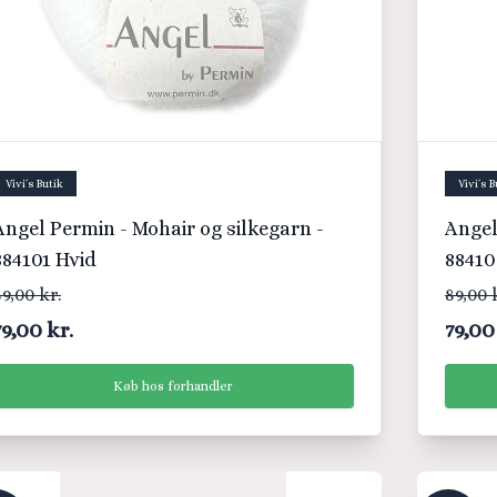
Vivi´s Butik
Vivi´s B
Angel Permin - Mohair og silkegarn -
Angel
884101 Hvid
88410
9,00 kr.
89,00 
79,00 kr.
79,00
Køb hos forhandler