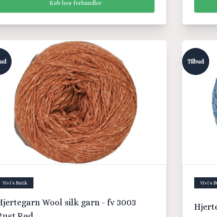
Køb hos forhandler
bud
Tilbud
Vivi´s Butik
Vivi´s B
jertegarn Wool silk garn - fv 3003
Rust Rød