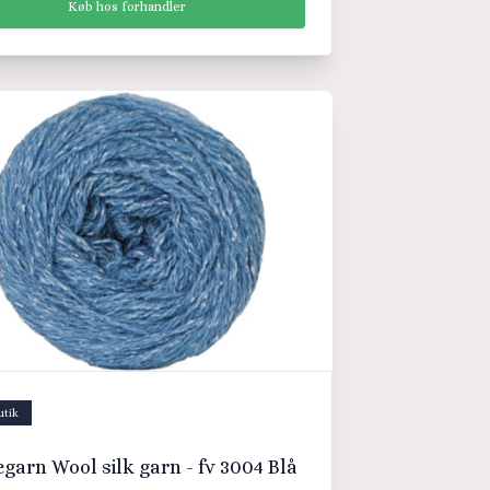
Køb hos forhandler
utik
Hjertegarn Wool silk garn - fv 3004 Blå