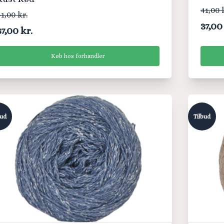
41,00 
1,00 kr.
37,00
37,00 kr.
Køb hos forhandler
bud
Tilbud