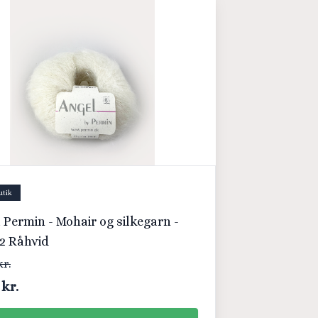
utik
 Permin - Mohair og silkegarn -
2 Råhvid
kr.
 kr.