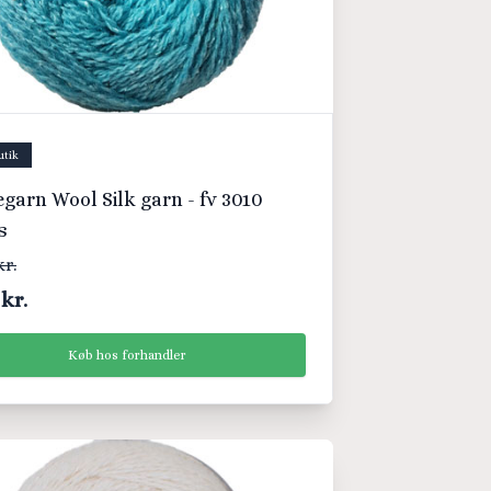
utik
egarn Wool Silk garn - fv 3010
s
kr.
 kr.
Køb hos forhandler