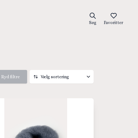
Søg
Favoritter
Ryd filtre
Vælg sortering
Vælg sortering
Pris høj til lav
Pris lav til høj
Titel, A-Z
Titel, Z-A