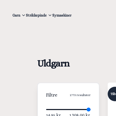
Garn
Strikkepinde
Symaskiner
Uldgarn
Til
Filtre
1775
resultater
14,95 kr.
1.308,00 kr.