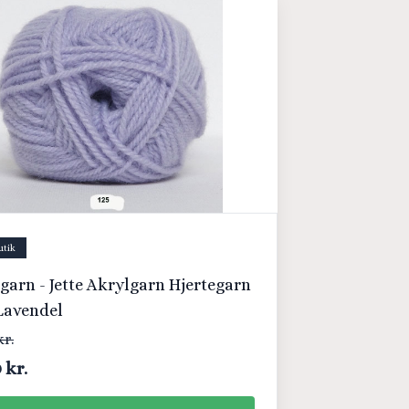
utik
garn - Jette Akrylgarn Hjertegarn
 Lavendel
kr.
 kr.