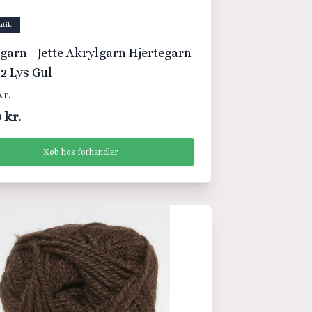
utik
garn - Jette Akrylgarn Hjertegarn
32 Lys Gul
kr.
 kr.
Køb hos forhandler