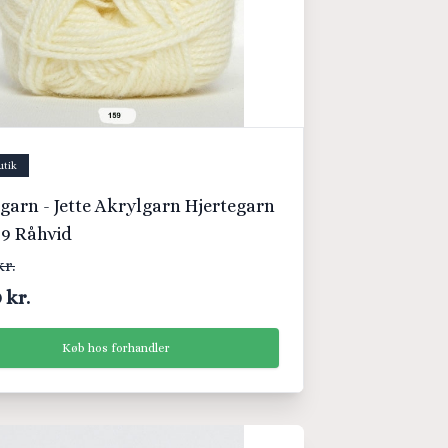
utik
garn - Jette Akrylgarn Hjertegarn
159 Råhvid
kr.
 kr.
Køb hos forhandler