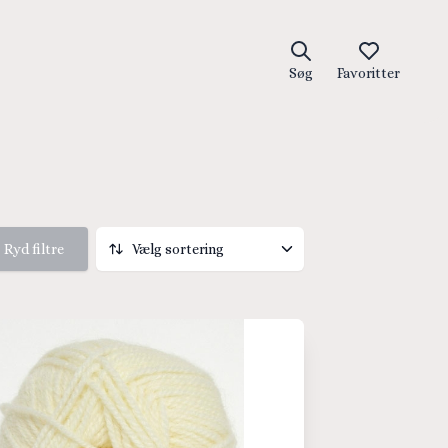
Søg
Favoritter
Ryd filtre
Vælg sortering
Vælg sortering
Pris høj til lav
Pris lav til høj
Titel, A-Z
Titel, Z-A