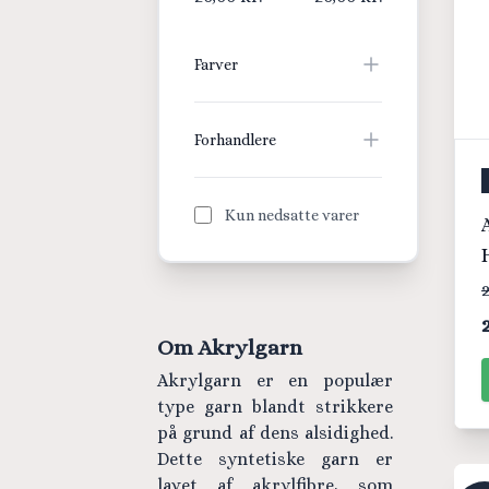
Farver
Forhandlere
Kun nedsatte varer
2
Om Akrylgarn
Akrylgarn er en populær
type garn blandt strikkere
på grund af dens alsidighed.
Dette syntetiske garn er
lavet af akrylfibre, som