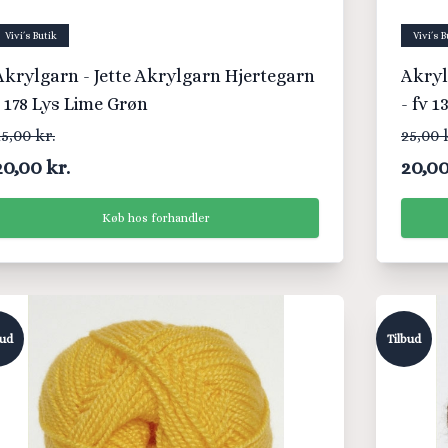
Vivi´s Butik
Vivi´s B
Akrylgarn - Jette Akrylgarn Hjertegarn
Akryl
- 178 Lys Lime Grøn
- fv 1
5,00 kr.
25,00 
20,00 kr.
20,00
Køb hos forhandler
bud
Tilbud