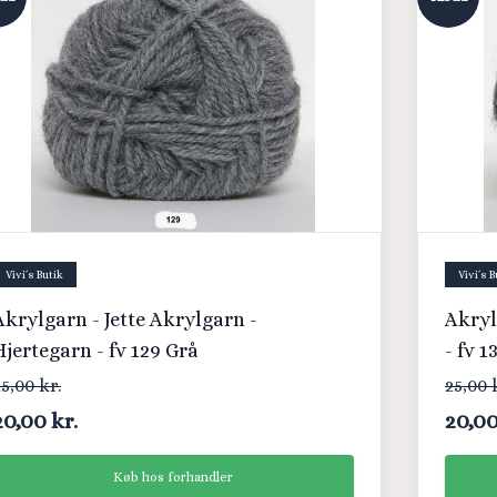
Vivi´s Butik
Vivi´s B
Akrylgarn - Jette Akrylgarn -
Akryl
Hjertegarn - fv 129 Grå
- fv 
5,00 kr.
25,00 
20,00 kr.
20,00
Køb hos forhandler