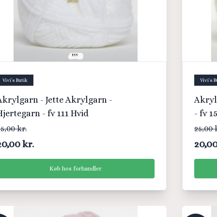
Vivi´s Butik
Vivi´s B
Akrylgarn - Jette Akrylgarn -
Akryl
Hjertegarn - fv 111 Hvid
- fv 
5,00 kr.
25,00 
20,00 kr.
20,00
Køb hos forhandler