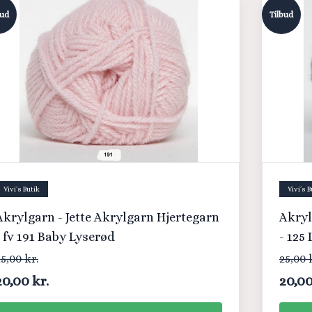
bud
Tilbud
Vivi´s Butik
Vivi´s B
Akrylgarn - Jette Akrylgarn Hjertegarn
Akryl
- fv 191 Baby Lyserød
- 125
5,00 kr.
25,00 
20,00 kr.
20,00