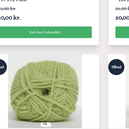
5,00 kr.
25,00 
20,00 kr.
20,00
Køb hos forhandler
bud
Tilbud