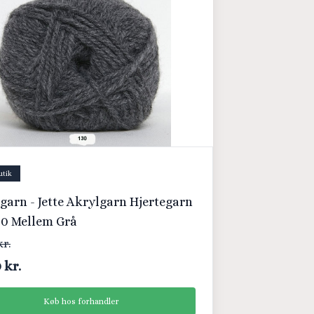
utik
garn - Jette Akrylgarn Hjertegarn
130 Mellem Grå
kr.
 kr.
Køb hos forhandler