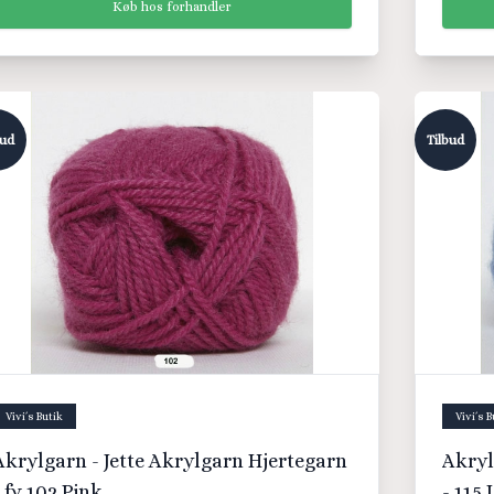
Køb hos forhandler
bud
Tilbud
Vivi´s Butik
Vivi´s B
Akrylgarn - Jette Akrylgarn Hjertegarn
Akryl
- fv 102 Pink
- 115 