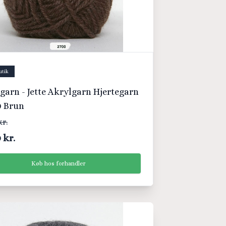
utik
garn - Jette Akrylgarn Hjertegarn
0 Brun
kr.
 kr.
Køb hos forhandler