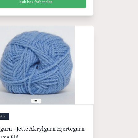
Køb hos forhandler
utik
garn - Jette Akrylgarn Hjertegarn
Lyse Blå