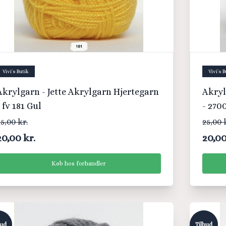
Vivi´s Butik
Vivi´s B
Akrylgarn - Jette Akrylgarn Hjertegarn
Akryl
- fv 181 Gul
- 270
5,00 kr.
25,00 
20,00 kr.
20,00
Køb hos forhandler
bud
Tilbud