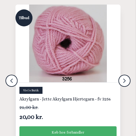
Tilbud
Vivi´s Butik
Akrylgarn - Jette Akrylgarn Hjertegarn - fv 3256
25,00 kr.
20,00 kr.
Køb hos forhandler