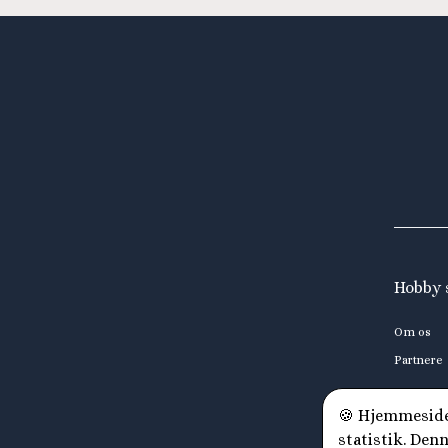
Hobby 
Om os
Partnere
🍪 Hjemmesiden
statistik. Den