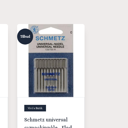
Tilbud
Vivi´s Butik
Schmetz universal
symaskinnåle - Flad