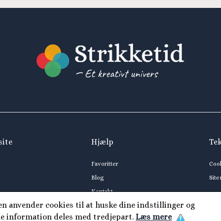
site
Hjælp
Te
Favoritter
Coo
Blog
Sit
Kontakt
 anvender cookies til at huske dine indstillinger og
ne information deles med tredjepart.
Læs mere