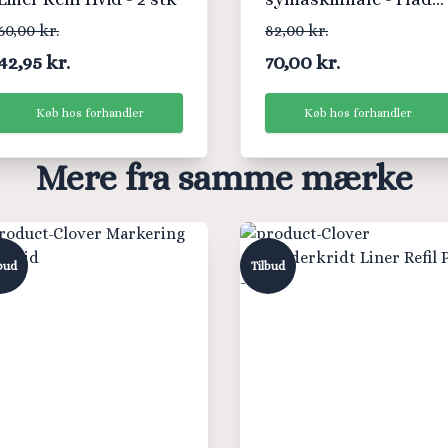
kolbe - 70/100
60,00 kr.
82,00 kr.
42,95 kr.
70,00 kr.
Køb hos forhandler
Køb hos forhandler
Mere fra samme mærke
bud
Tilbud