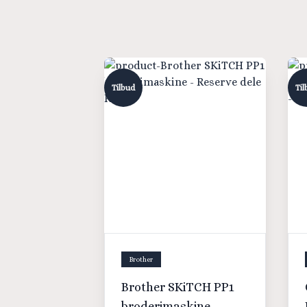
Tilbud
Til
Brother
Brother SKiTCH PP1
broderimaskine -