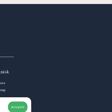
knisk
kies
emap
Acceptér