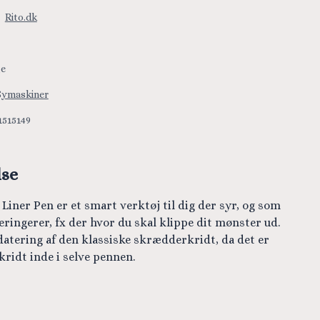
:
Rito.dk
ge
Symaskiner
1515149
lse
Liner Pen er et smart verktøj til dig der syr, og som
eringerer, fx der hvor du skal klippe dit mønster ud.
datering af den klassiske skrædderkridt, da det er
kridt inde i selve pennen.