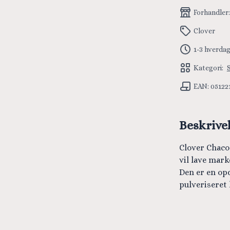
Forhandler
Clover
1-3 hverda
Kategori:
EAN: 05122
Beskrive
Clover Chaco 
vil lave mark
Den er en op
pulveriseret 