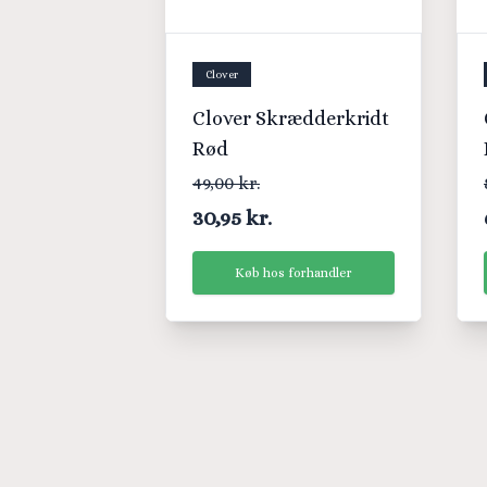
Clover
Clover Skrædderkridt
Rød
49,00 kr.
30,95 kr.
Køb hos forhandler