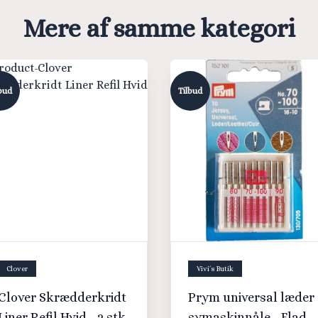
Mere af samme kategori
bud
Tilbud
Clover
Vivi´s Butik
Clover Skrædderkridt
Prym universal læder
Liner Refil Hvid - 2 stk
symaskinnåle - Flad