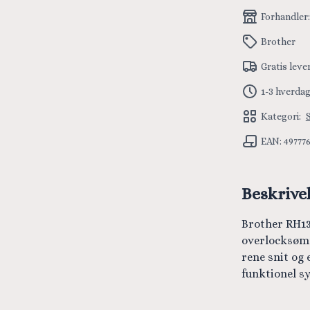
Forhandler
Brother
Gratis leve
1-3 hverda
Kategori:
EAN: 49777
Beskrive
Brother RH13
overlocksømme
rene snit og 
funktionel sy