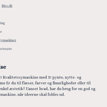
:
Rito.dk
ring
ge
Symaskiner
66706254
lse
7 Kvalitetssymaskine med 37 pynte, nytte- og
 Er du til flæser, farver og finurligheder eller til
enkel æstetik? Uanset hvad, har du brug for en god og
maskine, når ideerne skal foldes ud.