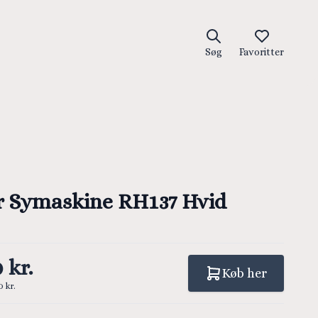
Søg
Favoritter
r Symaskine RH137 Hvid
 kr.
Køb her
0 kr.