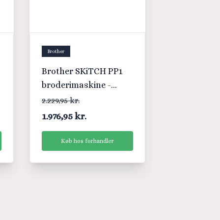
Brother
Brother SKiTCH PP1
broderimaskine -
Reserve dele KIT
2.229,95 kr.
1.976,95 kr.
Køb hos forhandler