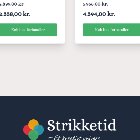
Begynder KIT
2.899,00 kr.
5.966,00 kr.
2.338,00 kr.
4.394,00 kr.
Køb hos forhandler
Køb hos forhandler