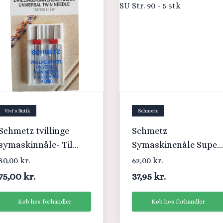
Vivi´s Butik
Schmetz
Schmetz tvillinge
Schmetz
symaskinnåle- Til
Symaskinenåle Super
stræk stof - 4,0/90
Universal non stick
80,00 kr.
62,00 kr.
130/705 H-SU Str. 90 -
75,00 kr.
37,95 kr.
5 stk
Køb hos forhandler
Køb hos forhandler