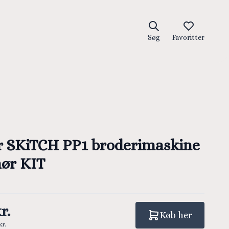
Søg
Favoritter
r SKiTCH PP1 broderimaskine
hør KIT
r.
Køb her
kr.