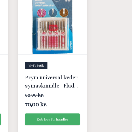
Vivi´s Butik
Prym universal læder
symaskinnåle - Flad
kolbe - 70/100
82,00 kr.
70,00 kr.
Køb hos forhandler