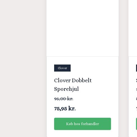
Clover
Clover Dobbelt
Sporehjul
95,00 kr.
75,95 kr.
Køb hos forhandler