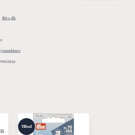
:
Rito.dk
ge
Symaskiner
19903552
Tilbud