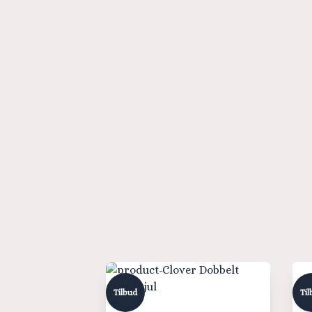
Tilbud
Til