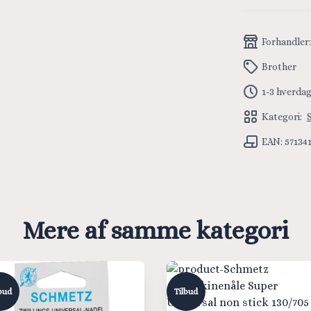
Forhandler
Brother
1-3 hverda
Kategori:
EAN: 57134
Mere af samme kategori
bud
Tilbud