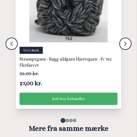
Vivi´s Butik
Strømpegarn - Ragg uldgarn Hjertegarn - fv 762
Flerfarvet
32,00 kr.
27,00 kr.
Køb hos forhandler
Mere fra samme mærke