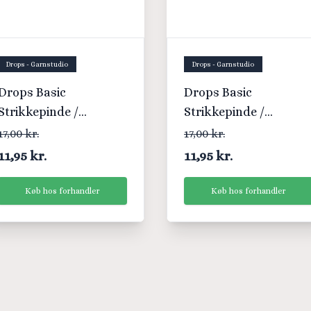
Drops - Garnstudio
Drops - Garnstudio
Drops Basic
Drops Basic
Strikkepinde /
Strikkepinde /
Jumperpinde
Jumperpinde
17,00 kr.
17,00 kr.
Aluminium 35cm
Aluminium 35cm
11,95 kr.
11,95 kr.
2.00mm /13.8in US 0
2.50mm / 13.8in US 1½
Køb hos forhandler
Køb hos forhandler