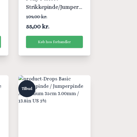
Strikkepinde/Jumperpinde
Træ 30cm 5,00mm /
109,00 kr.
11.8in US8
55,00 kr.
Køb hos forhandler
Tilbud