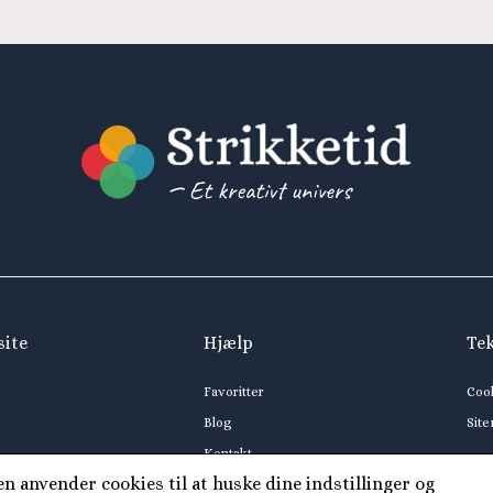
site
Hjælp
Te
Favoritter
Coo
Blog
Sit
Kontakt
 anvender cookies til at huske dine indstillinger og