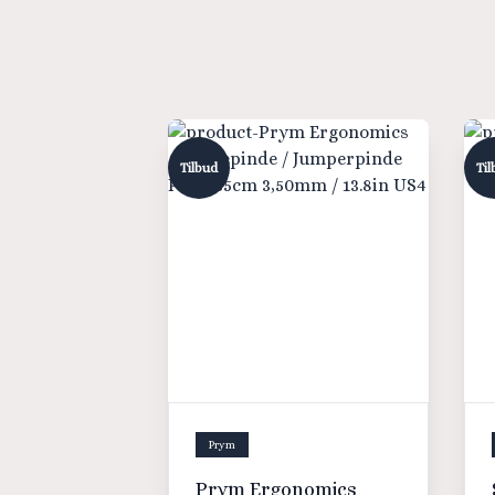
Tilbud
Til
Prym
Prym Ergonomics