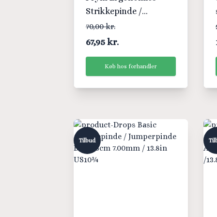
Strikkepinde /
Jumperpinde Plast
70,00 kr.
35cm 3,50mm / 13.8in
67,95 kr.
US4
Køb hos forhandler
Tilbud
Til