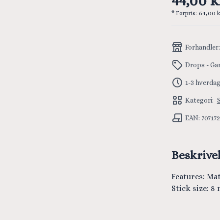
44,00 k
* Førpris:
64,00 k
Forhandler
Drops - Ga
1-3 hverda
Kategori:
EAN: 70717
Beskrive
Features: Mat
Stick size: 