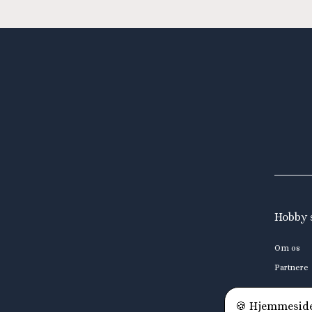
Hobby 
Om os
Partnere
🍪 Hjemmesiden