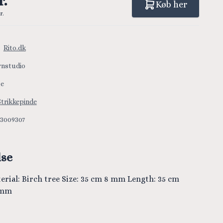
r.
Køb her
r.
:
Rito.dk
rnstudio
ge
Strikkepinde
23009307
lse
erial: Birch tree Size: 35 cm 8 mm Length: 35 cm
8 mm