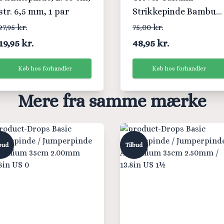
str. 6,5 mm, 1 par
Strikkepinde Bambus
23cm 2,50mm
27,95 kr.
75,00 kr.
19,95 kr.
48,95 kr.
Køb hos forhandler
Køb hos forhandler
Mere fra samme mærke
bud
Tilbud