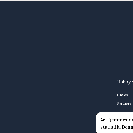
Hobby 
Om os
Partnere
🍪 Hjemmesiden
statistik. Den