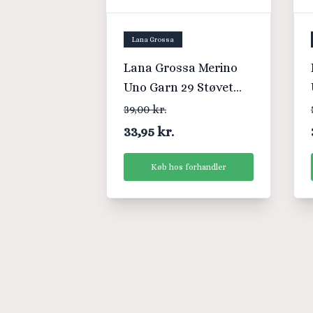
Lana Grossa
Lana Grossa Merino
Uno Garn 29 Støvet
Pink
39,00 kr.
33,95 kr.
Køb hos forhandler