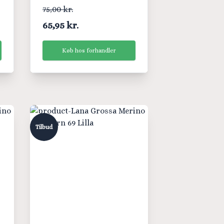
75,00 kr.
65,95 kr.
Køb hos forhandler
Tilbud