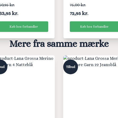
Lyserød
50,95 kr.
75,00 kr.
33,95 kr.
72,95 kr.
Køb hos forhandler
Køb hos forhandler
Mere fra samme mærke
bud
Tilbud