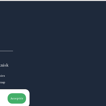
knisk
kies
emap
Acceptér