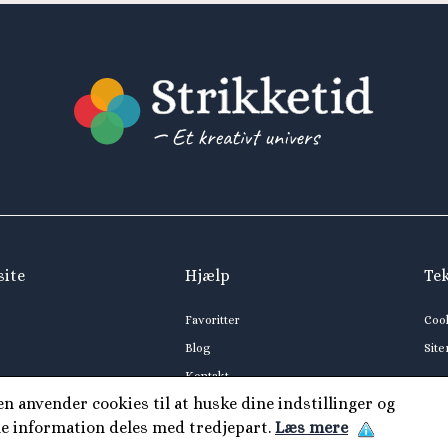
site
Hjælp
Te
Favoritter
Coo
Blog
Sit
Kontakt
 anvender cookies til at huske dine indstillinger og
ne information deles med tredjepart.
Læs mere