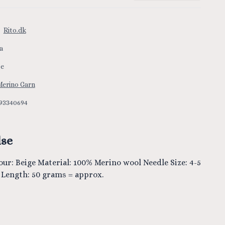
:
Rito.dk
a
ge
Merino Garn
93340694
lse
our: Beige Material: 100% Merino wool Needle Size: 4-5
Length: 50 grams = approx.