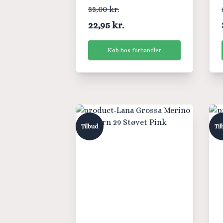
33,00 kr.
22,95 kr.
Køb hos forhandler
Tilbud
Til