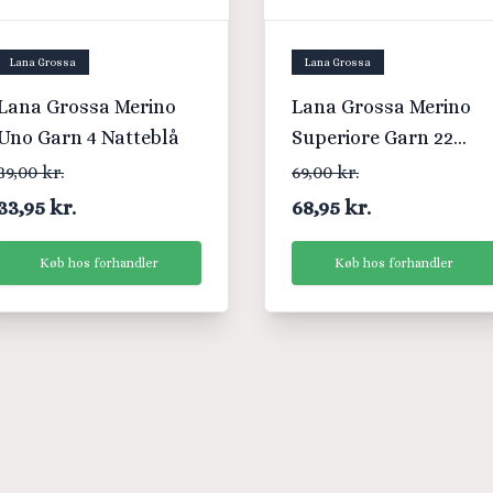
Lana Grossa
Lana Grossa
Lana Grossa Merino
Lana Grossa Merino
Uno Garn 4 Natteblå
Superiore Garn 22
Jeansblå
39,00 kr.
69,00 kr.
33,95 kr.
68,95 kr.
Køb hos forhandler
Køb hos forhandler