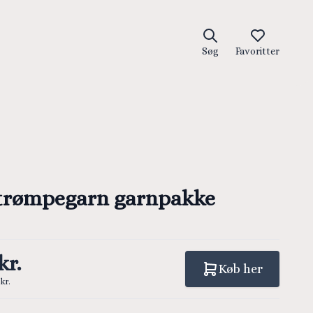
Søg
Favoritter
trømpegarn garnpakke
kr.
Køb her
kr.