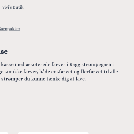
:
Vivi´s Butik
Garnpakker
lse
n kasse med assoterede farver i Ragg strømpegarn i
ige smukke farver, både ensfarvet og flerfarvet til alle
 strømper du kunne tænke dig at lave.