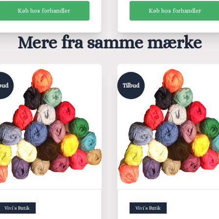
Køb hos forhandler
Køb hos forhandler
Mere fra samme mærke
bud
Tilbud
Vivi´s Butik
Vivi´s Butik