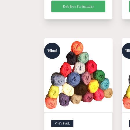
Køb hos forhandler
Tilbud
Til
Vivi´s Butik