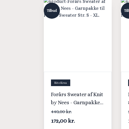
Tilbud
Til
Rito Krea
Forårs Sweater af Knit
by Nees - Garnpakke
til Forårs Sweater Str.
440,00 kr.
S - XL.
172,00 kr.