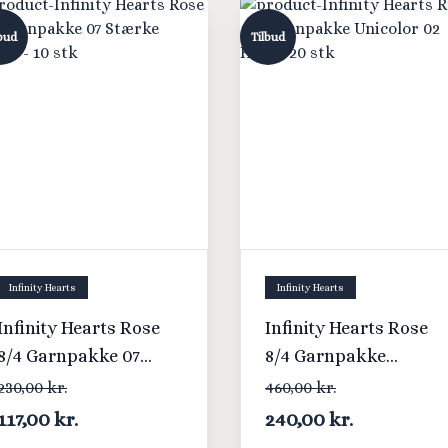
bud
Tilbud
Infinity Hearts
Infinity Hearts
Infinity Hearts Rose
Infinity Hearts Rose
8/4 Garnpakke 07
8/4 Garnpakke
Stærke farver - 10 stk
Unicolor 02 Hvid - 20
230,00 kr.
460,00 kr.
stk
117,00 kr.
240,00 kr.