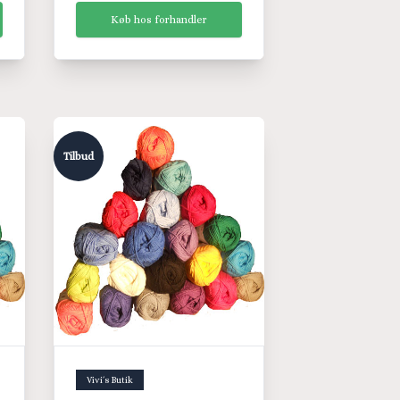
Køb hos forhandler
Tilbud
Vivi´s Butik