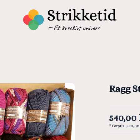
Ragg S
540,00 
* Førpris:
580,00 