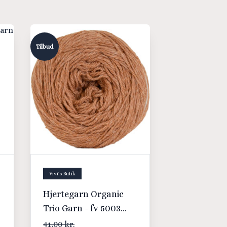
Tilbud
Vivi´s Butik
Hjertegarn Organic
Trio Garn - fv 5003
Rustfarvet
41,00 kr.