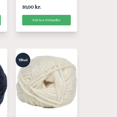
37,00 kr.
Køb hos forhandler
Tilbud