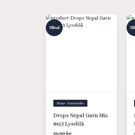
Tilbud
Til
Drops - Garnstudio
Drops Nepal Garn Mix
8913 Lyseblå
25,00 kr.