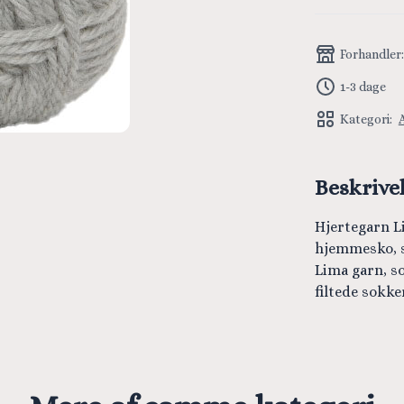
Forhandler
1-3 dage
Kategori:
Beskrive
Hjertegarn Li
hjemmesko, s
Lima garn, so
filtede sokke