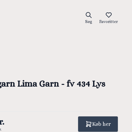
Søg
Favoritter
arn Lima Garn - fv 434 Lys
r.
Køb her
r.