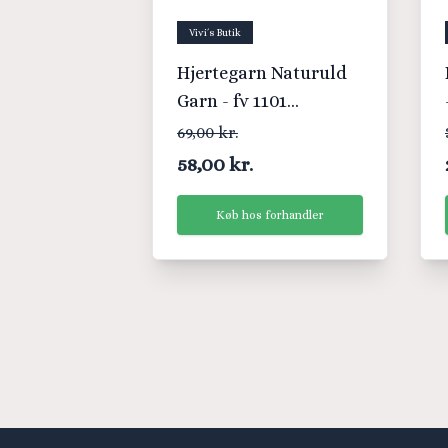
Vivi´s Butik
Hjertegarn Naturuld
Garn - fv 1101
Flerfarvet
69,00 kr.
58,00 kr.
Køb hos forhandler