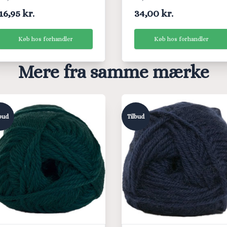
16,95 kr.
34,00 kr.
Køb hos forhandler
Køb hos forhandler
Mere fra samme mærke
bud
Tilbud