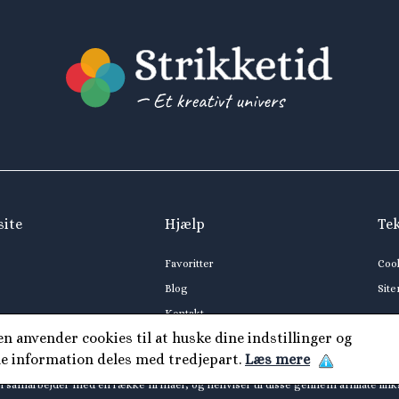
site
Hjælp
Te
Favoritter
Coo
Blog
Sit
Kontakt
 anvender cookies til at huske dine indstillinger og
ne information deles med tredjepart.
Læs mere
i samarbejder med en række firmaer, og henviser til disse gennem affiliate link