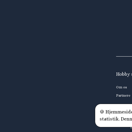
Hobby 
Om os
Partnere
🍪 Hjemmesiden
statistik. Den
V