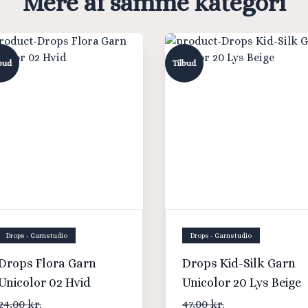
Mere af samme kategori
bud
Tilbud
Drops - Garnstudio
Drops - Garnstudio
Drops Flora Garn
Drops Kid-Silk Garn
Unicolor 02 Hvid
Unicolor 20 Lys Beige
24,00 kr.
47,00 kr.