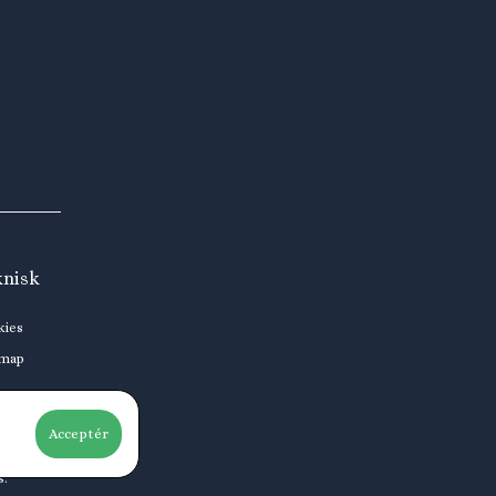
knisk
kies
emap
Acceptér
s.