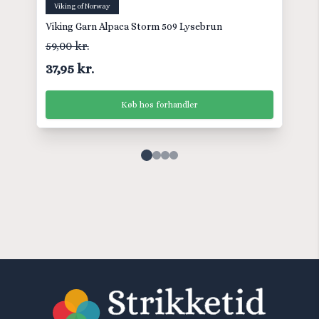
Viking of Norway
Viking Garn Alpaca Storm 509 Lysebrun
59,00 kr.
37,95 kr.
Køb hos forhandler