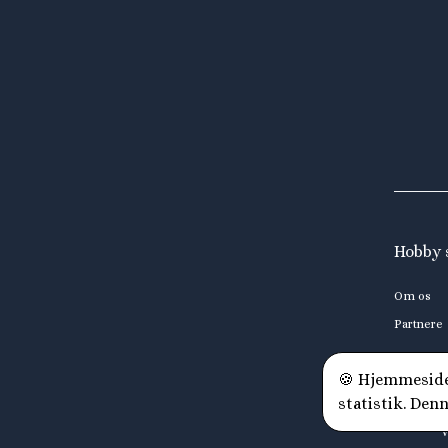
Hobby 
Om os
Partnere
🍪 Hjemmesiden
statistik. Den
V