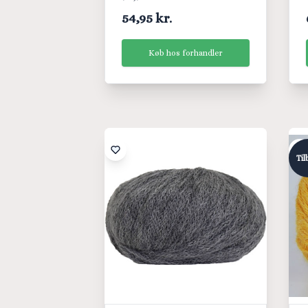
54,95 kr.
Køb hos forhandler
Til