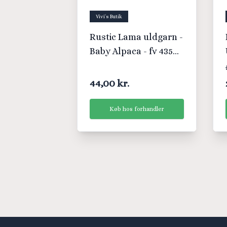
Vivi´s Butik
Rustic Lama uldgarn -
Baby Alpaca - fv 435
Grå
44,00 kr.
Køb hos forhandler