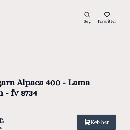
Søg
Favoritter
garn Alpaca 400 - Lama
 - fv 8734
r.
Køb her
r.