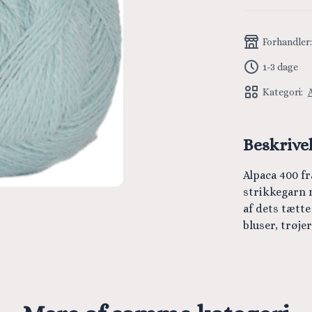
Forhandler
1-3 dage
Kategori:
Beskrive
Alpaca 400 f
strikkegarn 
af dets tætte
bluser, trøje