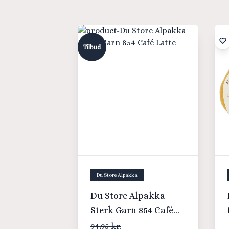
Tilbud
Du Store Alpakka
Du Store Alpakka
Sterk Garn 854 Café
Latte
94,95 kr.