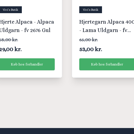
Vivi´s Butik
Vivi´s Butik
Hjerte Alpaca - Alpaca
Hjertegarn Alpaca 40
Uldgarn - fv 2676 Gul
- Lama Uldgarn - fv
100 Råhvid
58,00 kr.
65,00 kr.
29,00 kr.
53,00 kr.
Køb hos forhandler
Køb hos forhandler