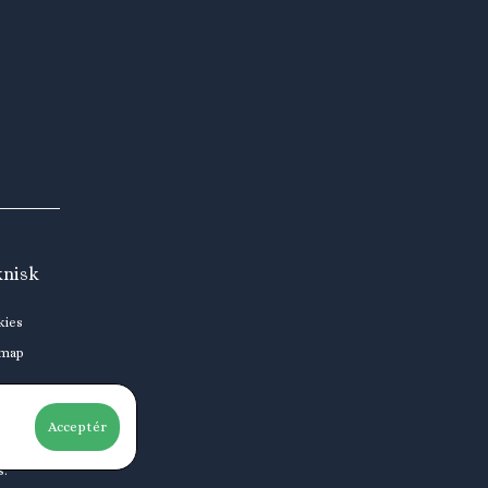
knisk
kies
emap
Acceptér
s.