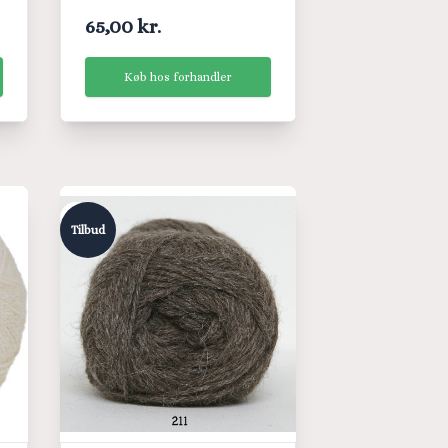
65,00 kr.
Køb hos forhandler
Tilbud