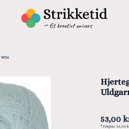
 8734
Hjerte
Uldgarn
53,00 k
* Førpris:
65,00 k