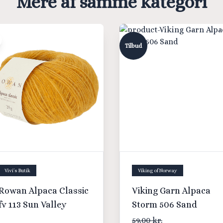
Mere af samme kategori
Tilbud
Vivi´s Butik
Viking of Norway
Rowan Alpaca Classic
Viking Garn Alpaca
fv 113 Sun Valley
Storm 506 Sand
59,00 kr.