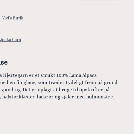
:
Vivi´s Butik
Alpaka Garn
lse
ra Hjertegarn er et smukt 100% Lama Alpaca
med en fin glans, som træder tydeligt frem på grund
 spinding. Det er oplagt at bruge til opskrifter på
r, halstørklæder, halsrør og sjaler med hulmønstre.