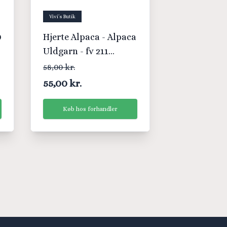
Vivi´s Butik
0
Hjerte Alpaca - Alpaca
Uldgarn - fv 211
Mellem Brun
58,00 kr.
55,00 kr.
Køb hos forhandler