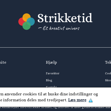
site
Hjælp
Te
Favoritter
Coo
Blog
Sit
Kontakt
 anvender cookies til at huske dine indstillinger og
ne information deles med tredjepart.
Læs mere
i samarbejder med en række firmaer, og henviser til disse gennem affiliate link