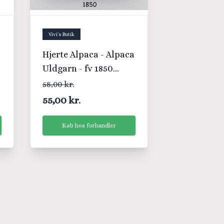
Vivi´s Butik
Hjerte Alpaca - Alpaca
Uldgarn - fv 1850
Mørk Gammel Rosa
58,00 kr.
55,00 kr.
Køb hos forhandler