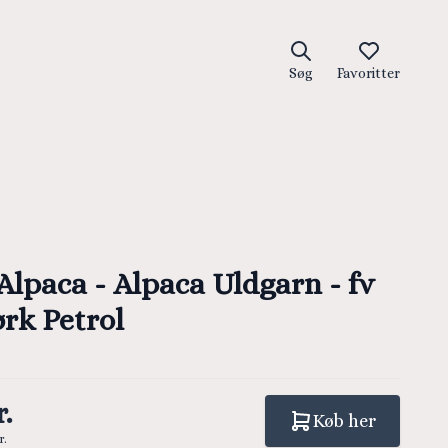
Søg
Favoritter
Alpaca - Alpaca Uldgarn - fv
rk Petrol
.
Køb her
r.