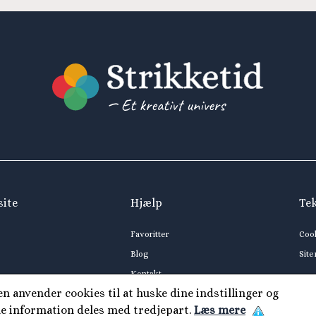
site
Hjælp
Te
Favoritter
Coo
Blog
Sit
Kontakt
 anvender cookies til at huske dine indstillinger og
ne information deles med tredjepart.
Læs mere