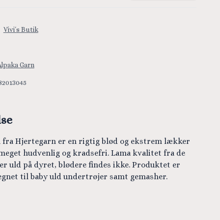
:
Vivi´s Butik
Alpaka Garn
82013045
lse
 fra Hjertegarn er en rigtig blød og ekstrem lækker
meget hudvenlig og kradsefri. Lama kvalitet fra de
er uld på dyret, blødere findes ikke. Produktet er
egnet til baby uld undertrøjer samt gemasher.