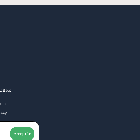
knisk
kies
emap
Acceptér