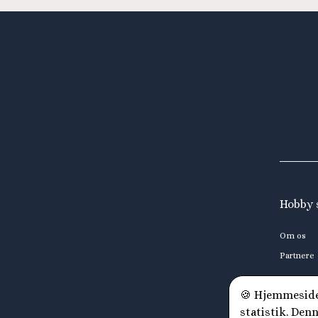
Hobby 
Om os
Partnere
🍪 Hjemmesiden
statistik. Den