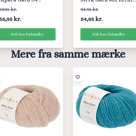
Bubblegum
Kobber
69,95 kr.
94,95 kr.
55,95 kr.
54,95 kr.
Køb hos forhandler
Køb hos forhandler
Mere fra samme mærke